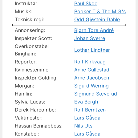
Instruktør:
Paul Skoe
Musikk:
Booker T & The M.G.'s
Teknisk regi:
Odd Gjøstein Dahle
Annonsering:
Bjørn Tore André
Inspektør Scott:
Johan Sverre
Overkonstabel
Lothar Lindtner
Bingham:
Reporter:
Rolf Kirkvaag
Kvinnestemme:
Anne Gullestad
Inspektør Golding:
Arne Jacobsen
Morgan:
Sigurd Werring
Hamlin:
Sigmund Sæverud
Sylvia Lucas:
Eva Bergh
Derek Harcombe:
Rolf Berntzen
Vaktmester:
Lars Gåsdal
Hassan Bennabbess:
Nils Utsi
Konstabel:
Lars Gåsdal