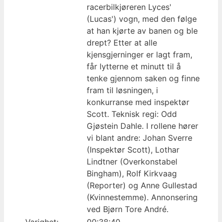
racerbilkjøreren Lyces'
(Lucas') vogn, med den følge
at han kjørte av banen og ble
drept? Etter at alle
kjensgjerninger er lagt fram,
får lytterne et minutt til å
tenke gjennom saken og finne
fram til løsningen, i
konkurranse med inspektør
Scott. Teknisk regi: Odd
Gjøstein Dahle. I rollene hører
vi blant andre: Johan Sverre
(Inspektør Scott), Lothar
Lindtner (Overkonstabel
Bingham), Rolf Kirkvaag
(Reporter) og Anne Gullestad
(Kvinnestemme). Annonsering
ved Bjørn Tore André.
Varighet:
00:38:40