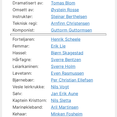
Dramatisert av:
Tomas Blom
Omsett av:
Øystein Rosse
Instruktør:
Steinar Berthelsen
Teknisk regi:
Arnfinn Christensen
Komponist:
Guttorm Guttormsen
Forteljaren:
Henrik Scheele
Femmar:
Erik Lie
Hassel:
Bjørn Skagestad
Hårfagre:
Sverre Bentzen
Leiarkaninen:
Sverre Holm
Løvetann:
Even Rasmussen
Bjørnebær:
Per Christian Ellefsen
Vesle leirkrukke:
Nils Vogt
Sølv:
Jan Erik Aune
Kaptein Kristtorn:
Nils Sletta
Marinøkleband:
Aril Martinsen
Kehaar:
Minken Fosheim