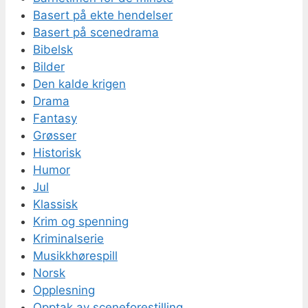
Basert på ekte hendelser
Basert på scenedrama
Bibelsk
Bilder
Den kalde krigen
Drama
Fantasy
Grøsser
Historisk
Humor
Jul
Klassisk
Krim og spenning
Kriminalserie
Musikkhørespill
Norsk
Opplesning
Opptak av sceneforestilling