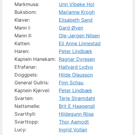
Markmusa:
Unn Vibeke Hol
Buksbom:
Marianne Krogh
Kløver:
Elisabeth Sand
Mann I:
Gard Øyen
Mann II:
Ole-Jørgen Nilsen
Katten:
Eli Anne Linnestad
Haren:
Peter Lindbæk
Kaptein Hanekam:
Ragnar Dyresen
Efrafanar:
Hallvard Lydvo
Doggpels:
Hilde Olausson
General Gullris:
Finn Schau
Kaptein Kjørvel:
Peter Lindbæk
Svarten:
Terje Strømdahl
Nattsmelle:
Brit E Haagensli
Svarthyll:
Hildegunn Riise
Svarttopp:
Thor Aamodt
Lucy:
Ingrid Vollan