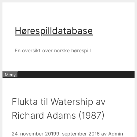
Hopp
til
innhold
Hørespilldatabase
En oversikt over norske hørespill
Meny
Flukta til Watership av
Richard Adams (1987)
24. november 2019
9. september 2016
av
Admin