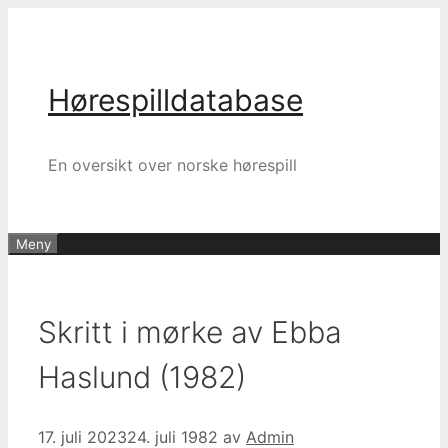
Hopp
til
innhold
Hørespilldatabase
En oversikt over norske hørespill
Meny
Skritt i mørke av Ebba
Haslund (1982)
17. juli 2023
24. juli 1982
av
Admin