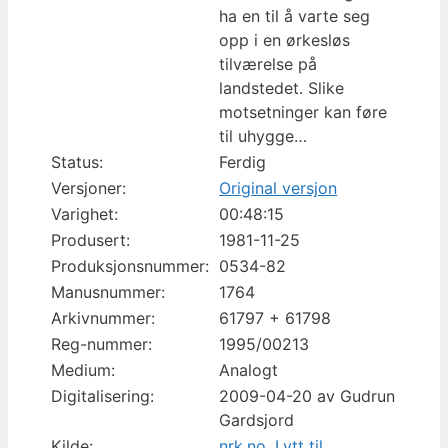
ha en til å varte seg
opp i en ørkesløs
tilværelse på
landstedet. Slike
motsetninger kan føre
til uhygge…
Status:
Ferdig
Versjoner:
Original versjon
Varighet:
00:48:15
Produsert:
1981-11-25
Produksjonsnummer:
0534-82
Manusnummer:
1764
Arkivnummer:
61797 + 61798
Reg-nummer:
1995/00213
Medium:
Analogt
Digitalisering:
2009-04-20 av Gudrun
Gardsjord
Kilde:
nrk.no. Lytt til