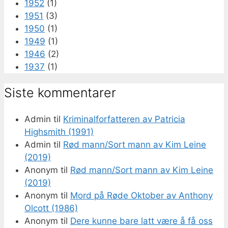
1952
(1)
1951
(3)
1950
(1)
1949
(1)
1946
(2)
1937
(1)
Siste kommentarer
Admin
til
Kriminalforfatteren av Patricia
Highsmith (1991)
Admin
til
Rød mann/Sort mann av Kim Leine
(2019)
Anonym
til
Rød mann/Sort mann av Kim Leine
(2019)
Anonym
til
Mord på Røde Oktober av Anthony
Olcott (1986)
Anonym
til
Dere kunne bare latt være å få oss