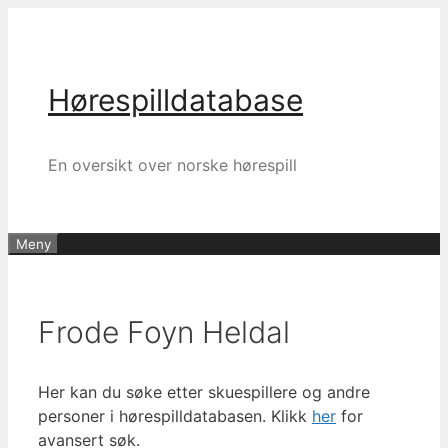
Hopp
til
innhold
Hørespilldatabase
En oversikt over norske hørespill
Meny
Frode Foyn Heldal
Her kan du søke etter skuespillere og andre
personer i hørespilldatabasen. Klikk
her
for
avansert søk.