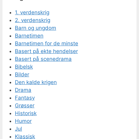
1. verdenskrig
2. verdenskrig
Barn og ungdom
Barnetimen
Barnetimen for de minste
Basert på ekte hendelser
Basert på scenedrama
Bibelsk
Bilder
Den kalde krigen
Drama
Fantasy
Grøsser
Historisk
Humor
Jul
Klassisk