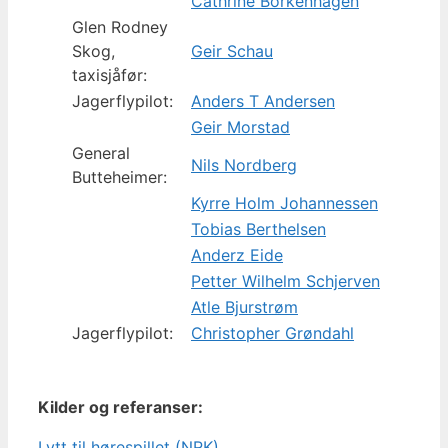
Cathrine Borkenhagen
Glen Rodney
Skog,
Geir Schau
taxisjåfør:
Jagerflypilot:
Anders T Andersen
Geir Morstad
General
Nils Nordberg
Butteheimer:
Kyrre Holm Johannessen
Tobias Berthelsen
Anderz Eide
Petter Wilhelm Schjerven
Atle Bjurstrøm
Jagerflypilot:
Christopher Grøndahl
Kilder og referanser:
Lytt til hørespillet (NRK)