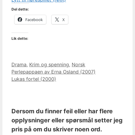
Del dette:
Facebook
X
Lik dette:
Kategorier
Drama
,
Krim og spenning
,
Norsk
Perlepappaen av Erna Osland (2007)
Lukas fortel (2000)
Dersom du finner feil eller har flere
opplysninger eller spørsmål setter jeg
pris på om du skriver noen ord.