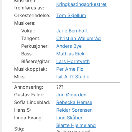
Musikken
Kringkastingsorkestret
fremføres av:
Orkesterledelse:
Tom Skjellum
Musikere:
Vokal:
Jarle Bernhoft
Tangent:
Christian Wallumråd
Perkusjoner:
Anders Bye
Bass:
Mathias Eick
Blåsere/gitar:
Lars Horntveth
Musikkopptak:
Per Arne Flø
Miks:
Isit Art? Studio
Annonsering:
???
Gustav Falck:
Jon Øigarden
Sofia Lindeblad:
Rebecka Hemse
Hans S:
Reidar Sørensen
Linda Evang:
Linn Skåber
Bjarte Hjelmeland
Stig: