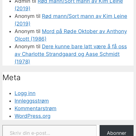
Admin
til
Rød mann/Sort mann av Kim Leine
(2019)
Anonym
til
Rød mann/Sort mann av Kim Leine
(2019)
Anonym
til
Mord på Røde Oktober av Anthony
Olcott (1986)
Anonym
til
Dere kunne bare latt være å få oss
av Charlotte Strandgaard og Aase Schmidt
(1978)
Meta
Logg inn
Innleggsstrøm
Kommentarstrøm
WordPress.org
Skriv din e-post...
Abonner