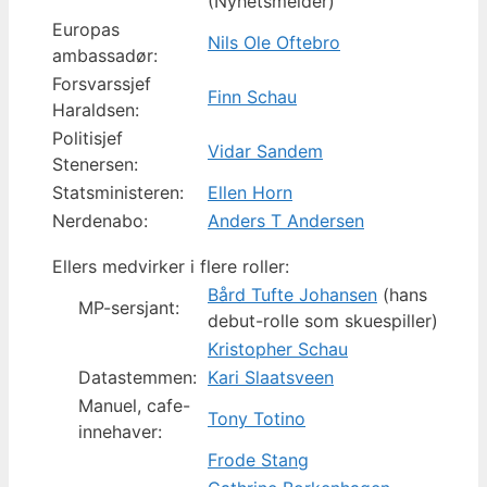
(Nyhetsmelder)
Europas
Nils Ole Oftebro
ambassadør:
Forsvarssjef
Finn Schau
Haraldsen:
Politisjef
Vidar Sandem
Stenersen:
Statsministeren:
Ellen Horn
Nerdenabo:
Anders T Andersen
Ellers medvirker i flere roller:
Bård Tufte Johansen
(hans
MP-sersjant:
debut-rolle som skuespiller)
Kristopher Schau
Datastemmen:
Kari Slaatsveen
Manuel, cafe-
Tony Totino
innehaver:
Frode Stang