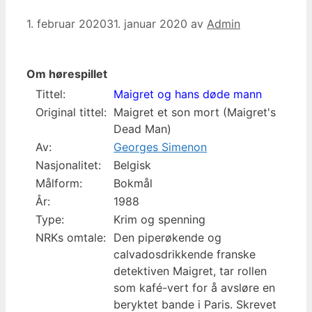
1. februar 2020
31. januar 2020
av
Admin
Om hørespillet
Tittel:
Maigret og hans døde mann
Original tittel:
Maigret et son mort (Maigret's
Dead Man)
Av:
Georges Simenon
Nasjonalitet:
Belgisk
Målform:
Bokmål
År:
1988
Type:
Krim og spenning
NRKs omtale:
Den piperøkende og
calvadosdrikkende franske
detektiven Maigret, tar rollen
som kafé-vert for å avsløre en
beryktet bande i Paris. Skrevet