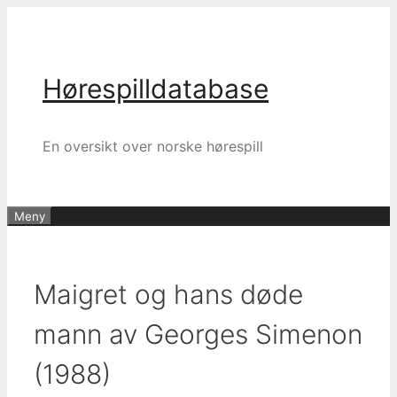
Hopp
til
innhold
Hørespilldatabase
En oversikt over norske hørespill
Meny
Maigret og hans døde
mann av Georges Simenon
(1988)