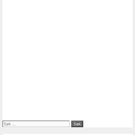
Søk
etter: