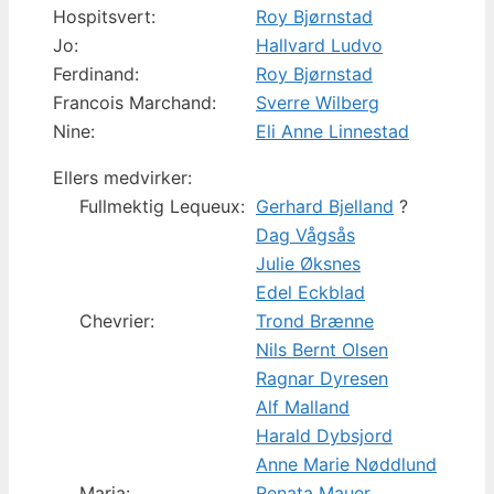
Hospitsvert:
Roy Bjørnstad
Jo:
Hallvard Ludvo
Ferdinand:
Roy Bjørnstad
Francois Marchand:
Sverre Wilberg
Nine:
Eli Anne Linnestad
Ellers medvirker:
Fullmektig Lequeux:
Gerhard Bjelland
?
Dag Vågsås
Julie Øksnes
Edel Eckblad
Chevrier:
Trond Brænne
Nils Bernt Olsen
Ragnar Dyresen
Alf Malland
Harald Dybsjord
Anne Marie Nøddlund
Maria:
Renata Mauer