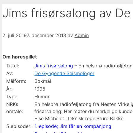
Jims frisørsalong av D
2. juli 2019
7. desember 2018
av
Admin
Om hørespillet
Tittel:
Jims frisørsalong
– En helsprø radioføljeton
Av:
De Gyngende Seismologer
Målform:
Bokmål
År:
1995
Type:
Humor
NRKs
En helsprø radioføljetong fra Nesten Virkel
omtale:
frisørsalong: Her møter du merkelige kunde
Else Michelet. Teknisk regi: Sture Bakke.
5 episoder:
1. episode; Jim får en kompanjong