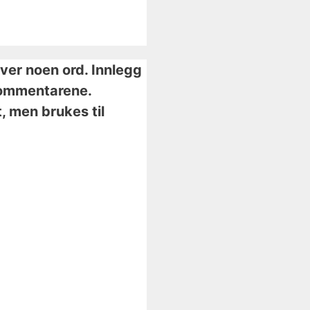
iver noen ord. Innlegg
i kommentarene.
, men brukes til