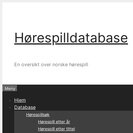
Hopp
til
innhold
Hørespilldatabase
En oversikt over norske hørespill
Meny
Hjem
Database
Hørespillsøk
Hørespill etter år
Hørespill etter tittel