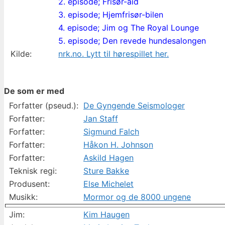
2. episode; Frisør-aid
3. episode; Hjemfrisør-bilen
4. episode; Jim og The Royal Lounge
5. episode; Den revede hundesalongen
Kilde:
nrk.no. Lytt til hørespillet her.
De som er med
Forfatter (pseud.):
De Gyngende Seismologer
Forfatter:
Jan Staff
Forfatter:
Sigmund Falch
Forfatter:
Håkon H. Johnson
Forfatter:
Askild Hagen
Teknisk regi:
Sture Bakke
Produsent:
Else Michelet
Musikk:
Mormor og de 8000 ungene
Jim:
Kim Haugen