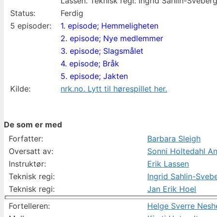
Lassen. Teknisk regi: Ingrid Sahlin-Sveber
Status:
Ferdig
5 episoder:
1. episode; Hemmeligheten
2. episode; Nye medlemmer
3. episode; Slagsmålet
4. episode; Bråk
5. episode; Jakten
Kilde:
nrk.no. Lytt til hørespillet her.
De som er med
Forfatter:
Barbara Sleigh
Oversatt av:
Sonni Holtedahl A
Instruktør:
Erik Lassen
Teknisk regi:
Ingrid Sahlin-Sveb
Teknisk regi:
Jan Erik Hoel
Fortelleren:
Helge Sverre Nesh