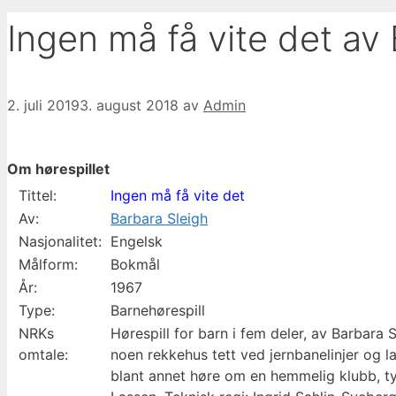
Ingen må få vite det av
2. juli 2019
3. august 2018
av
Admin
Om hørespillet
Tittel:
Ingen må få vite det
Av:
Barbara Sleigh
Nasjonalitet:
Engelsk
Målform:
Bokmål
År:
1967
Type:
Barnehørespill
NRKs
Hørespill for barn i fem deler, av Barbara 
omtale:
noen rekkehus tett ved jernbanelinjer og la
blant annet høre om en hemmelig klubb, ty