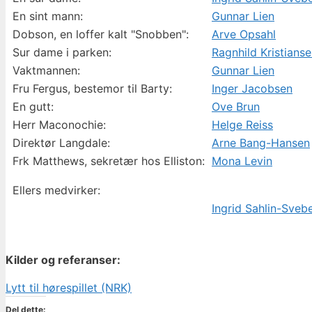
En sint mann:
Gunnar Lien
Dobson, en loffer kalt "Snobben":
Arve Opsahl
Sur dame i parken:
Ragnhild Kristians
Vaktmannen:
Gunnar Lien
Fru Fergus, bestemor til Barty:
Inger Jacobsen
En gutt:
Ove Brun
Herr Maconochie:
Helge Reiss
Direktør Langdale:
Arne Bang-Hansen
Frk Matthews, sekretær hos Elliston:
Mona Levin
Ellers medvirker:
Ingrid Sahlin-Sveb
Kilder og referanser:
Lytt til hørespillet (NRK)
Del dette: