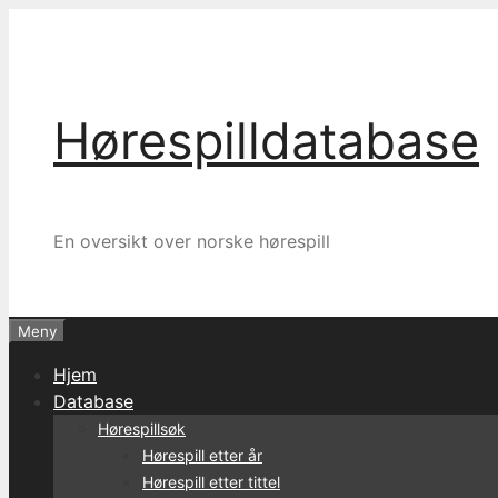
Hopp
til
innhold
Hørespilldatabase
En oversikt over norske hørespill
Meny
Hjem
Database
Hørespillsøk
Hørespill etter år
Hørespill etter tittel