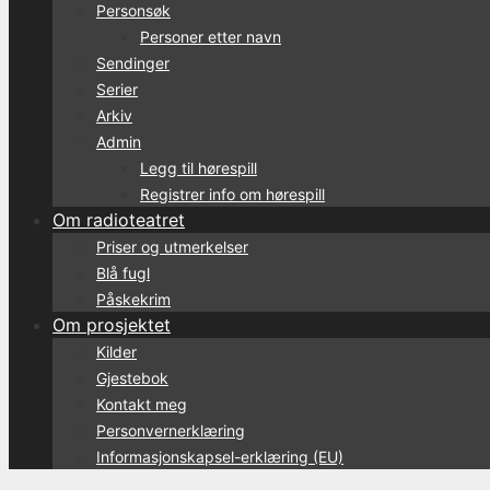
Personsøk
Personer etter navn
Sendinger
Serier
Arkiv
Admin
Legg til hørespill
Registrer info om hørespill
Om radioteatret
Priser og utmerkelser
Blå fugl
Påskekrim
Om prosjektet
Kilder
Gjestebok
Kontakt meg
Personvernerklæring
Informasjonskapsel-erklæring (EU)