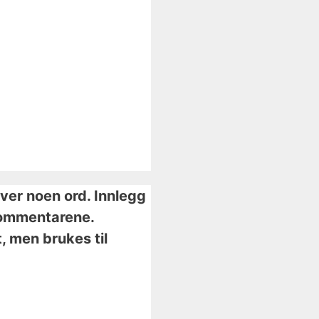
iver noen ord. Innlegg
i kommentarene.
, men brukes til