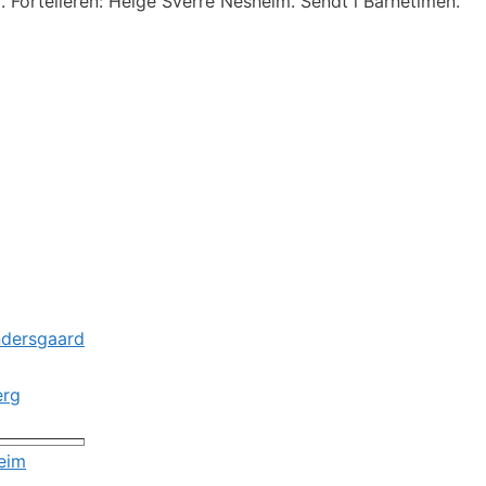
g. Fortelleren: Helge Sverre Nesheim. Sendt i Barnetimen.
ndersgaard
erg
eim