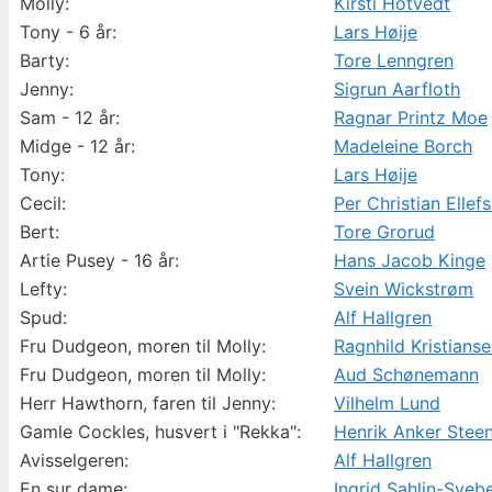
Molly:
Kirsti Hotvedt
Tony - 6 år:
Lars Høije
Barty:
Tore Lenngren
Jenny:
Sigrun Aarfloth
Sam - 12 år:
Ragnar Printz Moe
Midge - 12 år:
Madeleine Borch
Tony:
Lars Høije
Cecil:
Per Christian Ellef
Bert:
Tore Grorud
Artie Pusey - 16 år:
Hans Jacob Kinge
Lefty:
Svein Wickstrøm
Spud:
Alf Hallgren
Fru Dudgeon, moren til Molly:
Ragnhild Kristians
Fru Dudgeon, moren til Molly:
Aud Schønemann
Herr Hawthorn, faren til Jenny:
Vilhelm Lund
Gamle Cockles, husvert i "Rekka":
Henrik Anker Stee
Avisselgeren:
Alf Hallgren
En sur dame:
Ingrid Sahlin-Sveb