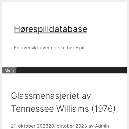
Hopp
til
innhold
Hørespilldatabase
En oversikt over norske hørespill
Meny
Glassmenasjeriet av
Tennessee Williams (1976)
21. oktober 2023
20. oktober 2023
av
Admin