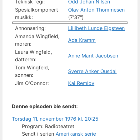
Teknisk regi:
Odd Johan Nilsen
Spesialkomponert
Olav Anton Thommesen
musikk:
(7'37")
Annonsering:
Lillibeth Lunde Elgstøen
Amanda Wingfield,
Ada Kramm
moren:
Laura Wingfeld,
Anne Marit Jacobsen
datteren:
Tom Wingfeld,
Sverre Anker Ousdal
sønnen:
Jim O'Connor:
Kai Remlov
Denne episoden ble sendt:
Torsdag 11. november 1976 kl. 20:25
Program: Radioteatret
Sendt i serien
Amerikansk serie