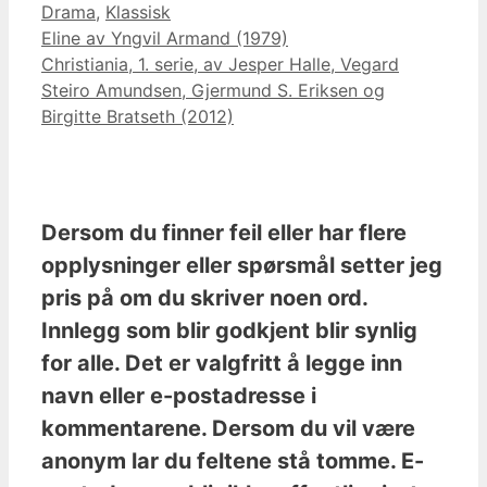
Kategorier
Drama
,
Klassisk
Eline av Yngvil Armand (1979)
Christiania, 1. serie, av Jesper Halle, Vegard
Steiro Amundsen, Gjermund S. Eriksen og
Birgitte Bratseth (2012)
Dersom du finner feil eller har flere
opplysninger eller spørsmål setter jeg
pris på om du skriver noen ord.
Innlegg som blir godkjent blir synlig
for alle. Det er valgfritt å legge inn
navn eller e-postadresse i
kommentarene. Dersom du vil være
anonym lar du feltene stå tomme. E-