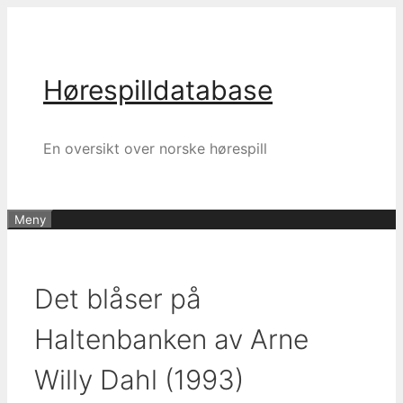
Hopp
til
innhold
Hørespilldatabase
En oversikt over norske hørespill
Meny
Det blåser på
Haltenbanken av Arne
Willy Dahl (1993)