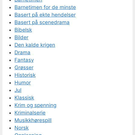
Barnetimen for de minste
Basert på ekte hendelser
Basert på scenedrama
Bibelsk
Bilder
Den kalde krigen
Drama
Fantasy
Grøsser
Historisk
Humor
Jul
Klassisk
Krim og spenning
Kriminalserie
Musikkhørespill
Norsk