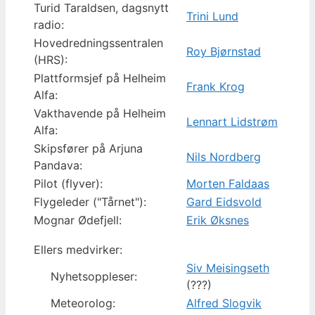
Turid Taraldsen, dagsnytt
Trini Lund
radio:
Hovedredningssentralen
Roy Bjørnstad
(HRS):
Plattformsjef på Helheim
Frank Krog
Alfa:
Vakthavende på Helheim
Lennart Lidstrøm
Alfa:
Skipsfører på Arjuna
Nils Nordberg
Pandava:
Pilot (flyver):
Morten Faldaas
Flygeleder ("Tårnet"):
Gard Eidsvold
Mognar Ødefjell:
Erik Øksnes
Ellers medvirker:
Siv Meisingseth
Nyhetsoppleser:
(???)
Meteorolog:
Alfred Slogvik