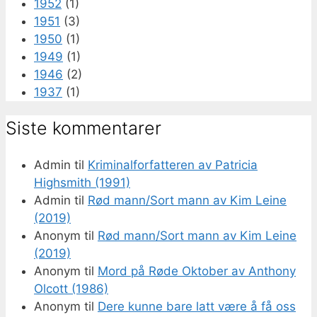
1952
(1)
1951
(3)
1950
(1)
1949
(1)
1946
(2)
1937
(1)
Siste kommentarer
Admin
til
Kriminalforfatteren av Patricia
Highsmith (1991)
Admin
til
Rød mann/Sort mann av Kim Leine
(2019)
Anonym
til
Rød mann/Sort mann av Kim Leine
(2019)
Anonym
til
Mord på Røde Oktober av Anthony
Olcott (1986)
Anonym
til
Dere kunne bare latt være å få oss