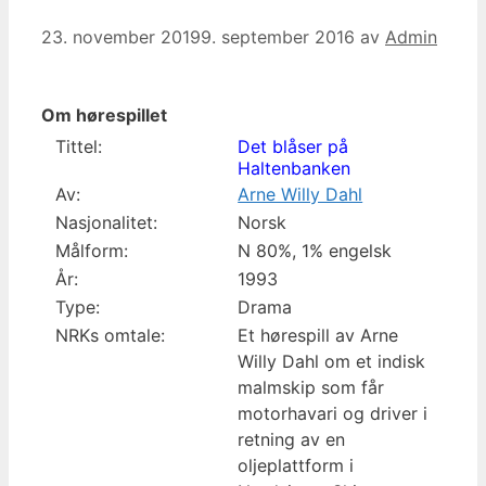
23. november 2019
9. september 2016
av
Admin
Om hørespillet
Tittel:
Det blåser på
Haltenbanken
Av:
Arne Willy Dahl
Nasjonalitet:
Norsk
Målform:
N 80%, 1% engelsk
År:
1993
Type:
Drama
NRKs omtale:
Et hørespill av Arne
Willy Dahl om et indisk
malmskip som får
motorhavari og driver i
retning av en
oljeplattform i