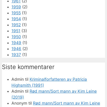
1961
(2)
1959
(2)
1955
(1)
1954
(1)
1952
(1)
1951
(3)
1950
(1)
1949
(1)
1946
(2)
1937
(1)
Siste kommentarer
Admin
til
Kriminalforfatteren av Patricia
Highsmith (1991)
Admin
til
Rød mann/Sort mann av Kim Leine
(2019)
Anonym
til
Rød mann/Sort mann av Kim Leine