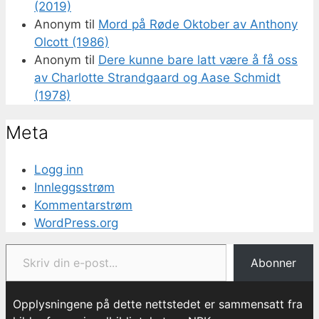
(2019)
Anonym
til
Mord på Røde Oktober av Anthony
Olcott (1986)
Anonym
til
Dere kunne bare latt være å få oss
av Charlotte Strandgaard og Aase Schmidt
(1978)
Meta
Logg inn
Innleggsstrøm
Kommentarstrøm
WordPress.org
Skriv din e-post...
Abonner
Opplysningene på dette nettstedet er sammensatt fra