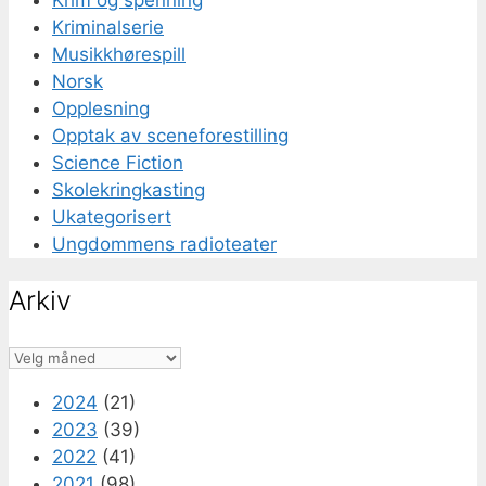
Krim og spenning
Kriminalserie
Musikkhørespill
Norsk
Opplesning
Opptak av sceneforestilling
Science Fiction
Skolekringkasting
Ukategorisert
Ungdommens radioteater
Arkiv
Arkiv
2024
(21)
2023
(39)
2022
(41)
2021
(98)