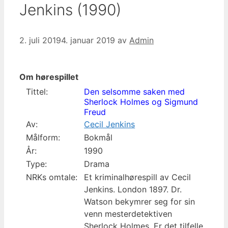
Jenkins (1990)
2. juli 2019
4. januar 2019
av
Admin
Om hørespillet
Tittel:
Den selsomme saken med
Sherlock Holmes og Sigmund
Freud
Av:
Cecil Jenkins
Målform:
Bokmål
År:
1990
Type:
Drama
NRKs omtale:
Et kriminalhørespill av Cecil
Jenkins. London 1897. Dr.
Watson bekymrer seg for sin
venn mesterdetektiven
Sherlock Holmes. Er det tilfelle