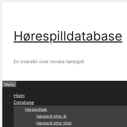
Hopp
til
innhold
Hørespilldatabase
En oversikt over norske hørespill
Meny
Hjem
Database
Hørespillsøk
Hørespill etter år
Hørespill etter tittel