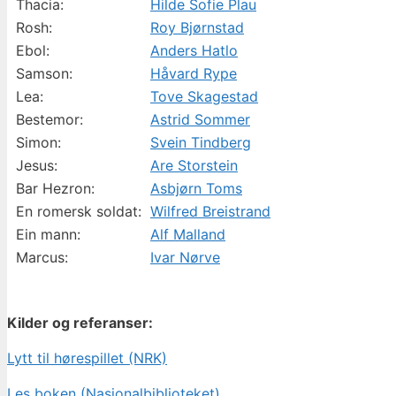
Thacia:
Hilde Sofie Plau
Rosh:
Roy Bjørnstad
Ebol:
Anders Hatlo
Samson:
Håvard Rype
Lea:
Tove Skagestad
Bestemor:
Astrid Sommer
Simon:
Svein Tindberg
Jesus:
Are Storstein
Bar Hezron:
Asbjørn Toms
En romersk soldat:
Wilfred Breistrand
Ein mann:
Alf Malland
Marcus:
Ivar Nørve
Kilder og referanser:
Lytt til hørespillet (NRK)
Les boken (Nasjonalbiblioteket)