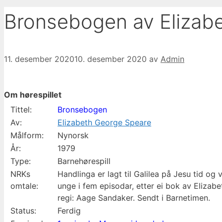
Bronsebogen av Elizabe
11. desember 2020
10. desember 2020
av
Admin
Om hørespillet
Tittel:
Bronsebogen
Av:
Elizabeth George Speare
Målform:
Nynorsk
År:
1979
Type:
Barnehørespill
NRKs
Handlinga er lagt til Galilea på Jesu tid o
omtale:
unge i fem episodar, etter ei bok av Elizab
regi: Aage Sandaker. Sendt i Barnetimen.
Status:
Ferdig