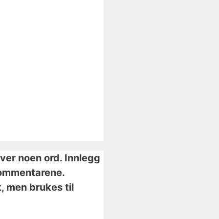
iver noen ord. Innlegg
i kommentarene.
, men brukes til