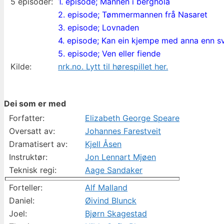
5 episoder:
1. episode; Mannen i berghola
2. episode; Tømmermannen frå Nasaret
3. episode; Lovnaden
4. episode; Kan ein kjempe med anna enn s
5. episode; Ven eller fiende
Kilde:
nrk.no. Lytt til hørespillet her.
Dei som er med
Forfatter:
Elizabeth George Speare
Oversatt av:
Johannes Farestveit
Dramatisert av:
Kjell Åsen
Instruktør:
Jon Lennart Mjøen
Teknisk regi:
Aage Sandaker
Forteller:
Alf Malland
Daniel:
Øivind Blunck
Joel:
Bjørn Skagestad