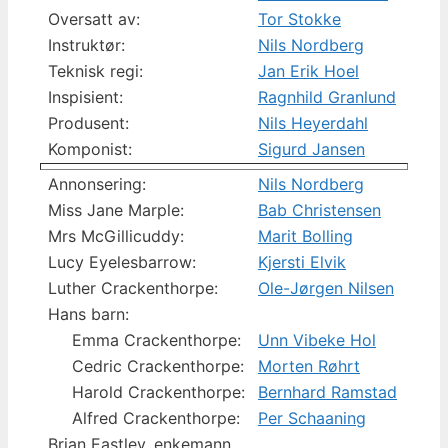
Oversatt av:
Tor Stokke
Instruktør:
Nils Nordberg
Teknisk regi:
Jan Erik Hoel
Inspisient:
Ragnhild Granlund
Produsent:
Nils Heyerdahl
Komponist:
Sigurd Jansen
Annonsering:
Nils Nordberg
Miss Jane Marple:
Bab Christensen
Mrs McGillicuddy:
Marit Bolling
Lucy Eyelesbarrow:
Kjersti Elvik
Luther Crackenthorpe:
Ole-Jørgen Nilsen
Hans barn:
Emma Crackenthorpe:
Unn Vibeke Hol
Cedric Crackenthorpe:
Morten Røhrt
Harold Crackenthorpe:
Bernhard Ramstad
Alfred Crackenthorpe:
Per Schaaning
Brian Eastley, enkemann