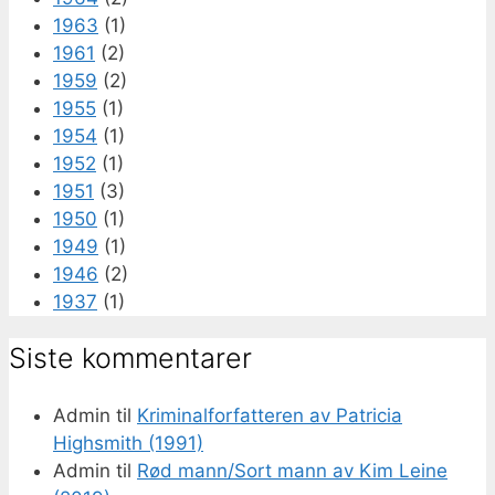
1963
(1)
1961
(2)
1959
(2)
1955
(1)
1954
(1)
1952
(1)
1951
(3)
1950
(1)
1949
(1)
1946
(2)
1937
(1)
Siste kommentarer
Admin
til
Kriminalforfatteren av Patricia
Highsmith (1991)
Admin
til
Rød mann/Sort mann av Kim Leine