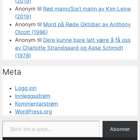
(2019)
Anonym
til
Rød mann/Sort mann av Kim Leine
(2019)
Anonym
til
Mord på Røde Oktober av Anthony
Olcott (1986)
Anonym
til
Dere kunne bare latt være å få oss
av Charlotte Strandgaard og Aase Schmidt
(1978)
Meta
Logg inn
Innleggsstrøm
Kommentarstrøm
WordPress.org
Skriv din e-post...
Abonner