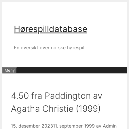
Hopp
til
innhold
Hørespilldatabase
En oversikt over norske hørespill
Meny
4.50 fra Paddington av
Agatha Christie (1999)
15. desember 2023
11. september 1999
av
Admin