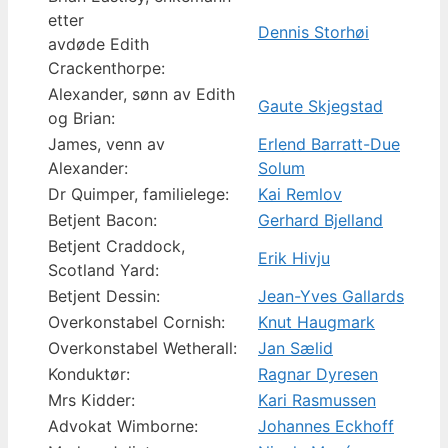
etter
Dennis Storhøi
avdøde Edith
Crackenthorpe:
Alexander, sønn av Edith
Gaute Skjegstad
og Brian:
James, venn av
Erlend Barratt-Due
Alexander:
Solum
Dr Quimper, familielege:
Kai Remlov
Betjent Bacon:
Gerhard Bjelland
Betjent Craddock,
Erik Hivju
Scotland Yard:
Betjent Dessin:
Jean-Yves Gallards
Overkonstabel Cornish:
Knut Haugmark
Overkonstabel Wetherall:
Jan Sælid
Konduktør:
Ragnar Dyresen
Mrs Kidder:
Kari Rasmussen
Advokat Wimborne:
Johannes Eckhoff