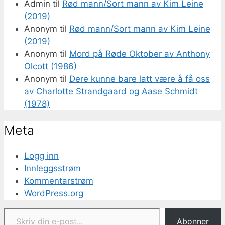
Admin
til
Rød mann/Sort mann av Kim Leine
(2019)
Anonym
til
Rød mann/Sort mann av Kim Leine
(2019)
Anonym
til
Mord på Røde Oktober av Anthony
Olcott (1986)
Anonym
til
Dere kunne bare latt være å få oss
av Charlotte Strandgaard og Aase Schmidt
(1978)
Meta
Logg inn
Innleggsstrøm
Kommentarstrøm
WordPress.org
Skriv din e-post...
Abonner