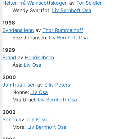
Helten frå Wainscottskogen
av
Tor Seidler
Wendy Svartfot:
Liv Bernhoft Osa
1998
Syndens lønn
av
Thor Rummelhoff
Else Johansen:
Liv Bernhoft Osa
1999
Brand
av
Henrik Ibsen
Åsa:
Liv Osa
2000
Jomfrua i isen
av
Ellis Peters
Nonne:
Liv Osa
Mrs Druel:
Liv Bernhoft Osa
2002
Sonen
av
Jon Fosse
Mora:
Liv Bernhoft Osa