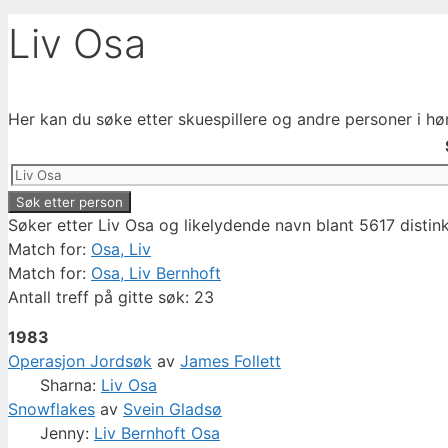
Liv Osa
Her kan du søke etter skuespillere og andre personer i hø
Søker etter Liv Osa og likelydende navn blant 5617 distin
Match for:
Osa, Liv
Match for:
Osa, Liv Bernhoft
Antall treff på gitte søk: 23
1983
Operasjon Jordsøk
av
James Follett
Sharna:
Liv Osa
Snowflakes
av
Svein Gladsø
Jenny:
Liv Bernhoft Osa