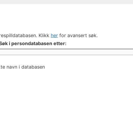
respilldatabasen. Klikk
her
for avansert søk.
Søk i persondatabasen etter:
kte navn i databasen