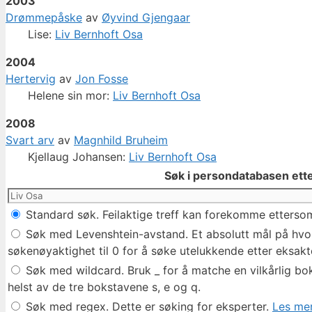
2003
Drømmepåske
av
Øyvind Gjengaar
Lise:
Liv Bernhoft Osa
2004
Hertervig
av
Jon Fosse
Helene sin mor:
Liv Bernhoft Osa
2008
Svart arv
av
Magnhild Bruheim
Kjellaug Johansen:
Liv Bernhoft Osa
Søk i persondatabasen ette
Standard søk. Feilaktige treff kan forekomme ettersom
Søk med Levenshtein-avstand. Et absolutt mål på hvor 
søkenøyaktighet til 0 for å søke utelukkende etter eksakte
Søk med wildcard. Bruk _ for å matche en vilkårlig bok
helst av de tre bokstavene s, e og q.
Søk med regex. Dette er søking for eksperter.
Les mer