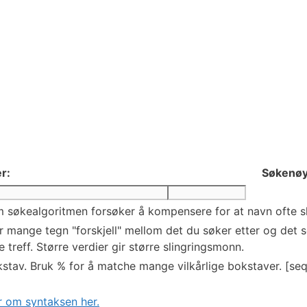
r:
Søkenøy
 søkealgoritmen forsøker å kompensere for at navn ofte skr
mange tegn "forskjell" mellom det du søker etter og det so
 treff. Større verdier gir større slingringsmonn.
stav. Bruk % for å matche mange vilkårlige bokstaver. [seq
 om syntaksen her.