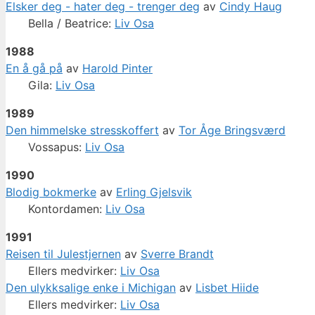
Elsker deg - hater deg - trenger deg
av
Cindy Haug
Bella / Beatrice:
Liv Osa
1988
En å gå på
av
Harold Pinter
Gila:
Liv Osa
1989
Den himmelske stresskoffert
av
Tor Åge Bringsværd
Vossapus:
Liv Osa
1990
Blodig bokmerke
av
Erling Gjelsvik
Kontordamen:
Liv Osa
1991
Reisen til Julestjernen
av
Sverre Brandt
Ellers medvirker:
Liv Osa
Den ulykksalige enke i Michigan
av
Lisbet Hiide
Ellers medvirker:
Liv Osa