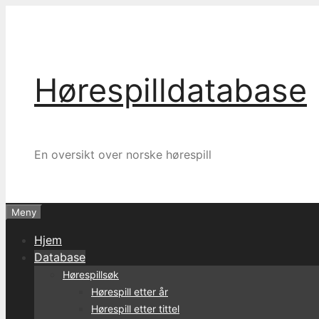
Hopp
til
innhold
Hørespilldatabase
En oversikt over norske hørespill
Meny
Hjem
Database
Hørespillsøk
Hørespill etter år
Hørespill etter tittel