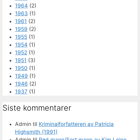
1964
(2)
1963
(1)
1961
(2)
1959
(2)
1955
(1)
1954
(1)
1952
(1)
1951
(3)
1950
(1)
1949
(1)
1946
(2)
1937
(1)
Siste kommentarer
Admin
til
Kriminalforfatteren av Patricia
Highsmith (1991)
Admin
til
Rød mann/Sort mann av Kim Leine