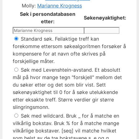
Molly:
Marianne Krogness
Søk i persondatabasen
Søkenøyaktighet:
etter:
Standard søk. Feilaktige treff kan
forekomme ettersom søkealgoritmen forsøker å
kompensere for at navn ofte skrives på
forskjellige måter.
Søk med Levenshtein-avstand. Et absolutt
mål på hvor mange tegn "forskjell" mellom det
du søker etter og det som blir vist. Sett
søkenøyaktighet til 0 for å søke utelukkende
etter eksakte treff. Større verdier gir større
slingringsmonn.
Søk med wildcard. Bruk _ for å matche en
vilkårlig bokstav. Bruk % for å matche mange
vilkårlige bokstaver. [seq] vil matche hvilket
som helst av de tre bokstavene s, e og q.