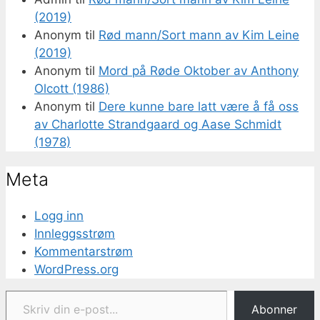
(2019)
Anonym
til
Rød mann/Sort mann av Kim Leine
(2019)
Anonym
til
Mord på Røde Oktober av Anthony
Olcott (1986)
Anonym
til
Dere kunne bare latt være å få oss
av Charlotte Strandgaard og Aase Schmidt
(1978)
Meta
Logg inn
Innleggsstrøm
Kommentarstrøm
WordPress.org
Skriv din e-post...
Abonner