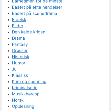
Barnetimen for de minste
Basert på ekte hendelser
Basert på scenedrama
Bibelsk
Bilder
Den kalde krigen
Drama
Fantasy
Grøsser
Historisk
Humor
Jul
Klassisk
Krim og spenning
Kriminalserie
Musikkhørespill
Norsk
Opplesning