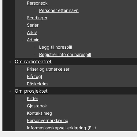
Personsøk
Personer etter navn
Sendinger
Serier
Arkiv
Admin
Legg til hørespill
Registrer info om hørespill
Om radioteatret
Priser og utmerkelser
Blå fugl
Påskekrim
Om prosjektet
Kilder
Gjestebok
Kontakt meg
Personvernerklæring
Informasjonskapsel-erklæring (EU)