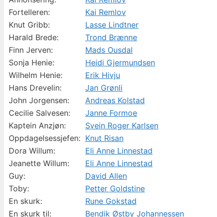
Fortelleren:
Kai Remlov
Knut Gribb:
Lasse Lindtner
Harald Brede:
Trond Brænne
Finn Jerven:
Mads Ousdal
Sonja Henie:
Heidi Gjermundsen
Wilhelm Henie:
Erik Hivju
Hans Drevelin:
Jan Grønli
John Jorgensen:
Andreas Kolstad
Cecilie Salvesen:
Janne Formoe
Kaptein Anzjøn:
Svein Roger Karlsen
Oppdagelsessjefen:
Knut Risan
Dora Willum:
Eli Anne Linnestad
Jeanette Willum:
Eli Anne Linnestad
Guy:
David Allen
Toby:
Petter Goldstine
En skurk:
Rune Gokstad
En skurk til:
Bendik Østby Johannessen