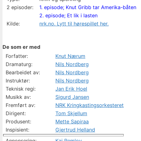
2 episoder:
1. episode; Knut Gribb tar Amerika-båten
2. episode; Et lik i lasten
Kilde:
nrk.no. Lytt til hørespillet her.
De som er med
Forfatter:
Knut Nærum
Dramaturg:
Nils Nordberg
Bearbeidet av:
Nils Nordberg
Instruktør:
Nils Nordberg
Teknisk regi:
Jan Erik Hoel
Musikk av:
Sigurd Jansen
Fremført av:
NRK Kringkastingsorkesteret
Dirigent:
Tom Skjellum
Produsent:
Mette Sapiraa
Inspisient:
Gjertrud Helland
Annonsering:
Kai Remlov