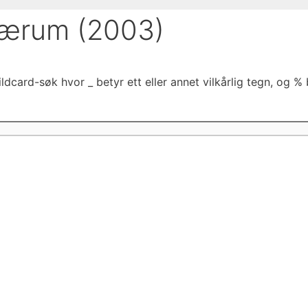
Nærum (2003)
dcard-søk hvor _ betyr ett eller annet vilkårlig tegn, og % b