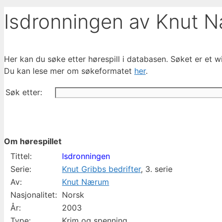
Isdronningen av Knut 
Her kan du søke etter hørespill i databasen. Søket er et wil
Du kan lese mer om søkeformatet
her
.
Søk etter:
Om hørespillet
Tittel:
Isdronningen
Serie:
Knut Gribbs bedrifter
, 3. serie
Av:
Knut Nærum
Nasjonalitet:
Norsk
År:
2003
Type:
Krim og spenning