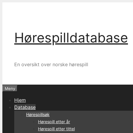
Hopp
til
innhold
Hørespilldatabase
En oversikt over norske hørespill
Meny
Hjem
Database
Hørespillsøk
Hørespill etter år
Hørespill etter tittel