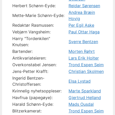
Herbert Schønn-Eyde:
Reidar Sørensen
Andrea Bræin
Mette-Marie Schønn-Eyde:
Hovig
Redaktør Rasmussen:
Per Egil Aske
Vebjørn Vangsheim:
Paul Ottar Haga
Harry "Tordenkilen"
Sverre Bentzen
Knutsen:
Bartender:
Morten Røhrt
Antikvariateieren:
Lars Erik Holter
Overkonstabel Jensen:
Trond Espen Seim
Jens-Petter Krafft:
Christian Skolmen
Ingerid Bentzen-
Elsa Lystad
Christoffersen:
Kvinnelig nyhetsoppleser:
Marte Sparkland
Havfrua (papegøye):
Gjertrud Helland
Harald Schønn-Eyde:
Mads Ousdal
Blitzerkamerat:
Trond Espen Seim