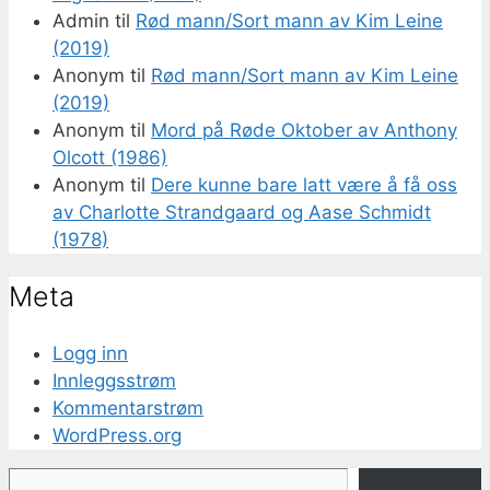
Admin
til
Rød mann/Sort mann av Kim Leine
(2019)
Anonym
til
Rød mann/Sort mann av Kim Leine
(2019)
Anonym
til
Mord på Røde Oktober av Anthony
Olcott (1986)
Anonym
til
Dere kunne bare latt være å få oss
av Charlotte Strandgaard og Aase Schmidt
(1978)
Meta
Logg inn
Innleggsstrøm
Kommentarstrøm
WordPress.org
Skriv din e-post...