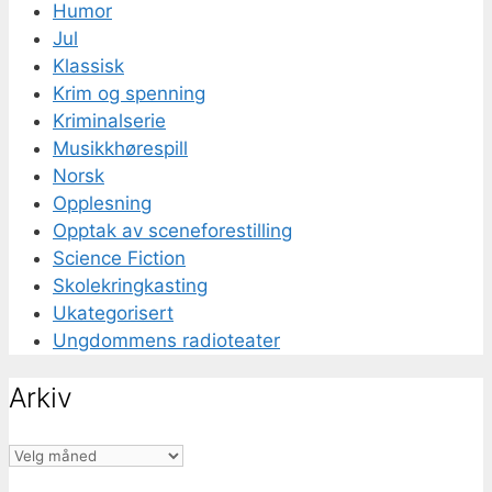
Humor
Jul
Klassisk
Krim og spenning
Kriminalserie
Musikkhørespill
Norsk
Opplesning
Opptak av sceneforestilling
Science Fiction
Skolekringkasting
Ukategorisert
Ungdommens radioteater
Arkiv
Arkiv