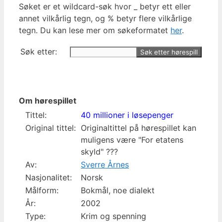
Søket er et wildcard-søk hvor _ betyr ett eller
annet vilkårlig tegn, og % betyr flere vilkårlige
tegn. Du kan lese mer om søkeformatet
her
.
Søk etter:
Om hørespillet
Tittel:
40 millioner i løsepenger
Original tittel:
Originaltittel på hørespillet kan
muligens være "For etatens
skyld" ???
Av:
Sverre Årnes
Nasjonalitet:
Norsk
Målform:
Bokmål, noe dialekt
År:
2002
Type:
Krim og spenning