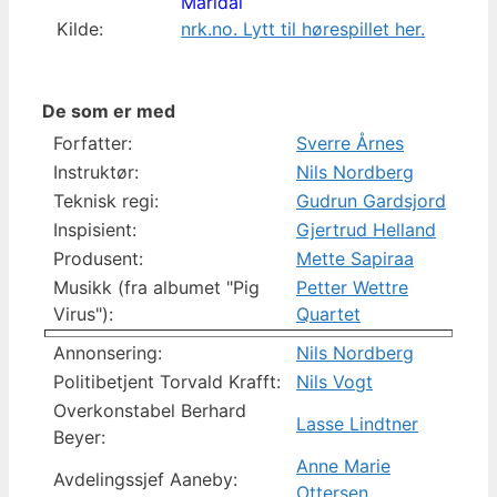
Maridal
Kilde:
nrk.no. Lytt til hørespillet her.
De som er med
Forfatter:
Sverre Årnes
Instruktør:
Nils Nordberg
Teknisk regi:
Gudrun Gardsjord
Inspisient:
Gjertrud Helland
Produsent:
Mette Sapiraa
Musikk (fra albumet "Pig
Petter Wettre
Virus"):
Quartet
Annonsering:
Nils Nordberg
Politibetjent Torvald Krafft:
Nils Vogt
Overkonstabel Berhard
Lasse Lindtner
Beyer:
Anne Marie
Avdelingssjef Aaneby:
Ottersen