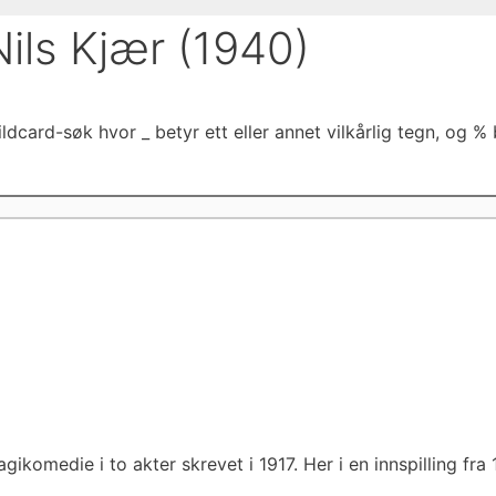
Nils Kjær (1940)
dcard-søk hvor _ betyr ett eller annet vilkårlig tegn, og % b
agikomedie i to akter skrevet i 1917. Her i en innspilling fra