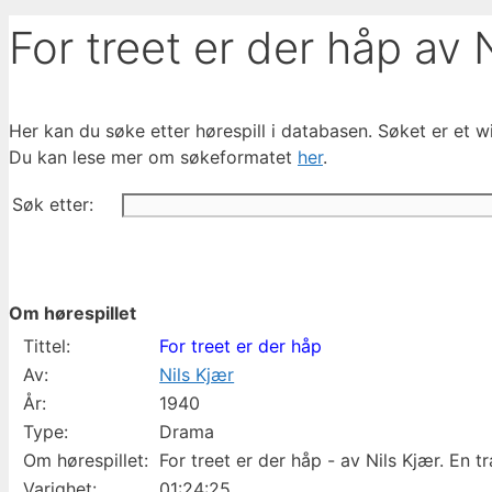
For treet er der håp av 
Her kan du søke etter hørespill i databasen. Søket er et wil
Du kan lese mer om søkeformatet
her
.
Søk etter:
Om hørespillet
Tittel:
For treet er der håp
Av:
Nils Kjær
År:
1940
Type:
Drama
Om hørespillet:
For treet er der håp - av Nils Kjær. En tr
Varighet:
01:24:25