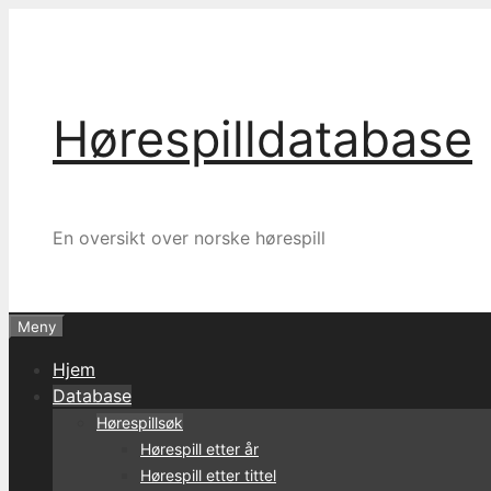
Hopp
til
innhold
Hørespilldatabase
En oversikt over norske hørespill
Meny
Hjem
Database
Hørespillsøk
Hørespill etter år
Hørespill etter tittel