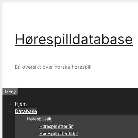
Hopp
til
innhold
Hørespilldatabase
En oversikt over norske hørespill
Meny
Hjem
Database
Hørespillsøk
Hørespill etter år
Hørespill etter tittel