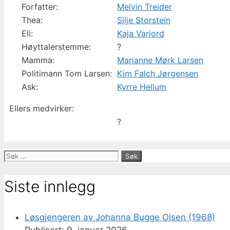
Forfatter:
Melvin Treider
Thea:
Silje Storstein
Eli:
Kaja Varjord
Høyttalerstemme:
?
Mamma:
Marianne Mørk Larsen
Politimann Tom Larsen:
Kim Falch Jørgensen
Ask:
Kyrre Hellum
Ellers medvirker:
?
Søk
etter:
Siste innlegg
Løsgjengeren av Johanna Bugge Olsen (1968)
9. januar 2026