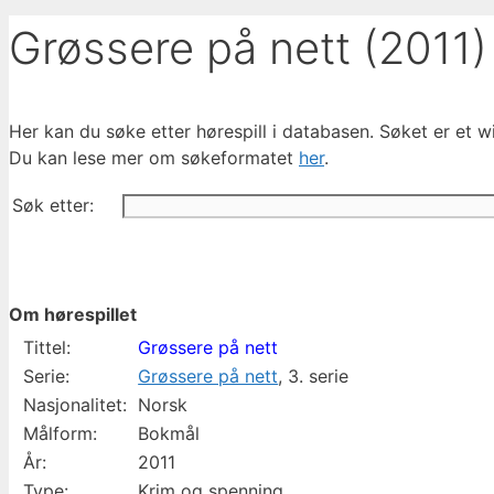
Grøssere på nett (2011)
Her kan du søke etter hørespill i databasen. Søket er et wil
Du kan lese mer om søkeformatet
her
.
Søk etter:
Om hørespillet
Tittel:
Grøssere på nett
Serie:
Grøssere på nett
, 3. serie
Nasjonalitet:
Norsk
Målform:
Bokmål
År:
2011
Type:
Krim og spenning