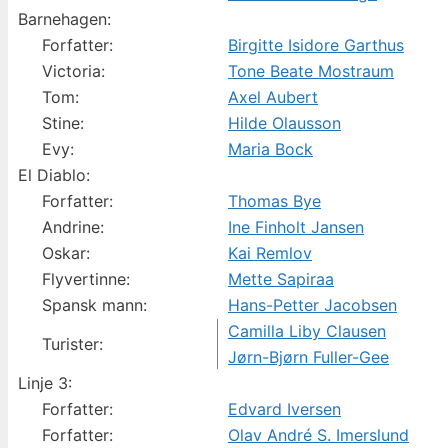
Barnehagen:
Forfatter:
Birgitte Isidore Garthus
Victoria:
Tone Beate Mostraum
Tom:
Axel Aubert
Stine:
Hilde Olausson
Evy:
Maria Bock
El Diablo:
Forfatter:
Thomas Bye
Andrine:
Ine Finholt Jansen
Oskar:
Kai Remlov
Flyvertinne:
Mette Sapiraa
Spansk mann:
Hans-Petter Jacobsen
Camilla Liby Clausen
Turister:
Jørn-Bjørn Fuller-Gee
Linje 3:
Forfatter:
Edvard Iversen
Forfatter:
Olav André S. Imerslund