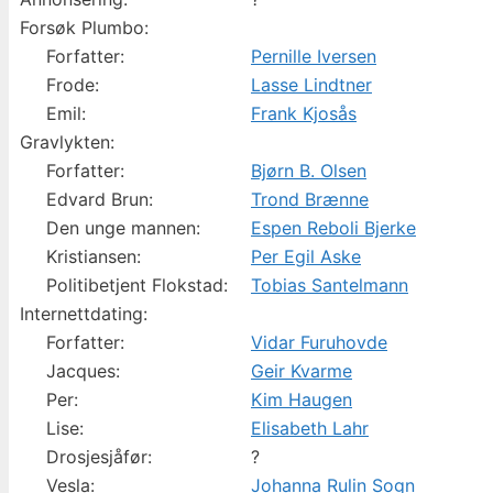
Forsøk Plumbo:
Forfatter:
Pernille Iversen
Frode:
Lasse Lindtner
Emil:
Frank Kjosås
Gravlykten:
Forfatter:
Bjørn B. Olsen
Edvard Brun:
Trond Brænne
Den unge mannen:
Espen Reboli Bjerke
Kristiansen:
Per Egil Aske
Politibetjent Flokstad:
Tobias Santelmann
Internettdating:
Forfatter:
Vidar Furuhovde
Jacques:
Geir Kvarme
Per:
Kim Haugen
Lise:
Elisabeth Lahr
Drosjesjåfør:
?
Vesla:
Johanna Rulin Sogn