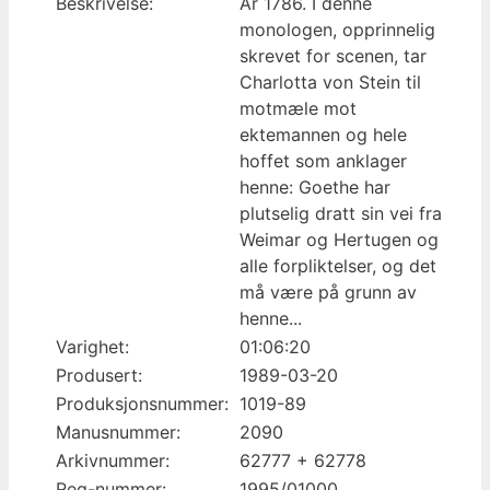
Beskrivelse:
År 1786. I denne
monologen, opprinnelig
skrevet for scenen, tar
Charlotta von Stein til
motmæle mot
ektemannen og hele
hoffet som anklager
henne: Goethe har
plutselig dratt sin vei fra
Weimar og Hertugen og
alle forpliktelser, og det
må være på grunn av
henne...
Varighet:
01:06:20
Produsert:
1989-03-20
Produksjonsnummer:
1019-89
Manusnummer:
2090
Arkivnummer:
62777 + 62778
Reg-nummer:
1995/01000