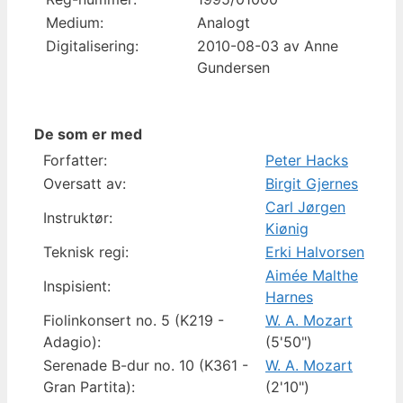
Medium:
Analogt
Digitalisering:
2010-08-03 av Anne
Gundersen
De som er med
Forfatter:
Peter Hacks
Oversatt av:
Birgit Gjernes
Carl Jørgen
Instruktør:
Kiønig
Teknisk regi:
Erki Halvorsen
Aimée Malthe
Inspisient:
Harnes
Fiolinkonsert no. 5 (K219 -
W. A. Mozart
Adagio):
(5'50")
Serenade B-dur no. 10 (K361 -
W. A. Mozart
Gran Partita):
(2'10")