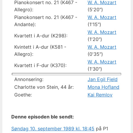
Pianokonsert no. 21 (K467 -
W. A. Mozart
Allegro):
(5'20")
Pianokonsert no. 21 (K467 -
W. A. Mozart
Andante):
(1'15")
W. A. Mozart
Kvartett i A-dur (K298):
(1'20")
Kvintett i A-dur (K581 -
W. A. Mozart
Allegro):
(0'35")
W. A. Mozart
Kvartett i F-dur (K370):
(1'30")
Annonsering:
Jan Egil Fjeld
Charlotte von Stein, 44 år:
Mona Hofland
Goethe:
Kai Remlov
Denne episoden ble sendt:
Søndag 10. september 1989 kl. 18:45
på P1