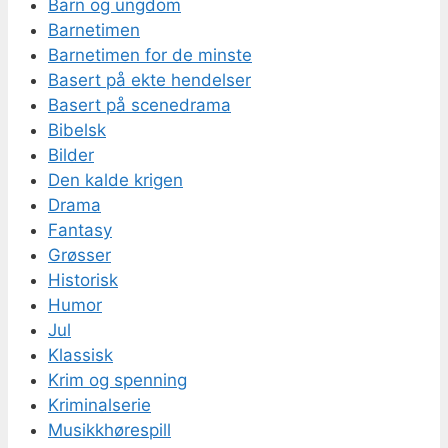
Barn og ungdom
Barnetimen
Barnetimen for de minste
Basert på ekte hendelser
Basert på scenedrama
Bibelsk
Bilder
Den kalde krigen
Drama
Fantasy
Grøsser
Historisk
Humor
Jul
Klassisk
Krim og spenning
Kriminalserie
Musikkhørespill