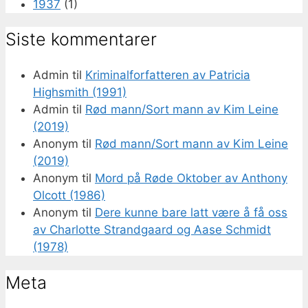
1937
(1)
Siste kommentarer
Admin
til
Kriminalforfatteren av Patricia
Highsmith (1991)
Admin
til
Rød mann/Sort mann av Kim Leine
(2019)
Anonym
til
Rød mann/Sort mann av Kim Leine
(2019)
Anonym
til
Mord på Røde Oktober av Anthony
Olcott (1986)
Anonym
til
Dere kunne bare latt være å få oss
av Charlotte Strandgaard og Aase Schmidt
(1978)
Meta