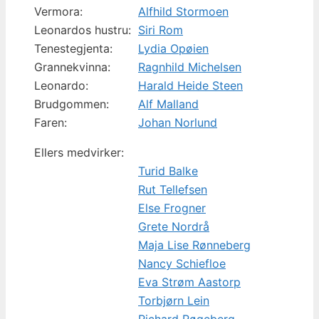
Vermora:
Alfhild Stormoen
Leonardos hustru:
Siri Rom
Tenestegjenta:
Lydia Opøien
Grannekvinna:
Ragnhild Michelsen
Leonardo:
Harald Heide Steen
Brudgommen:
Alf Malland
Faren:
Johan Norlund
Ellers medvirker:
Turid Balke
Rut Tellefsen
Else Frogner
Grete Nordrå
Maja Lise Rønneberg
Nancy Schiefloe
Eva Strøm Aastorp
Torbjørn Lein