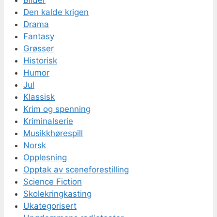
Bilder
Den kalde krigen
Drama
Fantasy
Grøsser
Historisk
Humor
Jul
Klassisk
Krim og spenning
Kriminalserie
Musikkhørespill
Norsk
Opplesning
Opptak av sceneforestilling
Science Fiction
Skolekringkasting
Ukategorisert