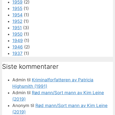
1959
(2)
1955
(1)
1954
(1)
1952
(1)
1951
(3)
1950
(1)
1949
(1)
1946
(2)
1937
(1)
Siste kommentarer
Admin
til
Kriminalforfatteren av Patricia
Highsmith (1991)
Admin
til
Rød mann/Sort mann av Kim Leine
(2019)
Anonym
til
Rød mann/Sort mann av Kim Leine
(2019)