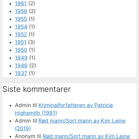
1961
(2)
1959
(2)
1955
(1)
1954
(1)
1952
(1)
1951
(3)
1950
(1)
1949
(1)
1946
(2)
1937
(1)
Siste kommentarer
Admin
til
Kriminalforfatteren av Patricia
Highsmith (1991)
Admin
til
Rød mann/Sort mann av Kim Leine
(2019)
Anonym
til
Rød mann/Sort mann av Kim Leine