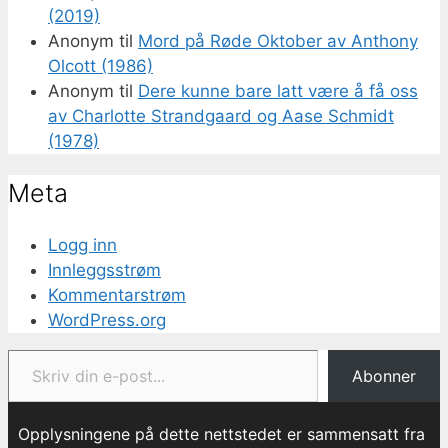
(2019)
Anonym
til
Mord på Røde Oktober av Anthony
Olcott (1986)
Anonym
til
Dere kunne bare latt være å få oss
av Charlotte Strandgaard og Aase Schmidt
(1978)
Meta
Logg inn
Innleggsstrøm
Kommentarstrøm
WordPress.org
Skriv din e-post...
Abonner
Opplysningene på dette nettstedet er sammensatt fra