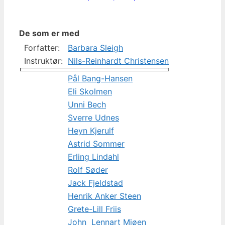
De som er med
Forfatter:
Barbara Sleigh
Instruktør:
Nils-Reinhardt Christensen
Pål Bang-Hansen
Eli Skolmen
Unni Bech
Sverre Udnes
Heyn Kjerulf
Astrid Sommer
Erling Lindahl
Rolf Søder
Jack Fjeldstad
Henrik Anker Steen
Grete-Lill Friis
John Lennart Mjøen