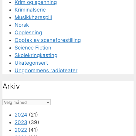
Krim og spenning
Kriminalserie
Musikkhørespill
Norsk
Opplesning
Opptak av sceneforestilling
Science Fiction
Skolekringkasting
Ukategorisert
Ungdommens radioteater
Arkiv
Arkiv
2024
(21)
2023
(39)
2022
(41)