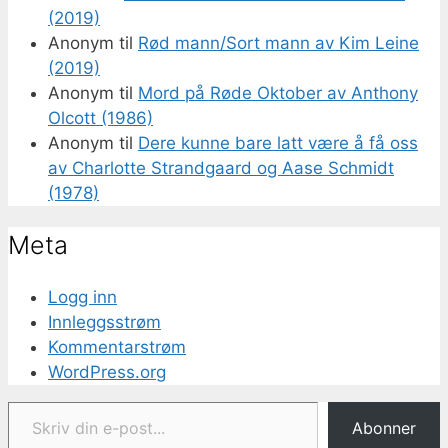
(2019)
Anonym
til
Rød mann/Sort mann av Kim Leine
(2019)
Anonym
til
Mord på Røde Oktober av Anthony
Olcott (1986)
Anonym
til
Dere kunne bare latt være å få oss
av Charlotte Strandgaard og Aase Schmidt
(1978)
Meta
Logg inn
Innleggsstrøm
Kommentarstrøm
WordPress.org
Skriv din e-post...
Abonner